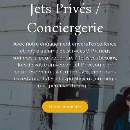
Jets Privés /
Conciergerie
Avec notre engagement envers l'excellence
et notre gamme de services VIP+, nous
sommes là pour répondre à tous vos besoins,
lors de votre arrivée en Jet Privé, ou bien
pour réserver un vol, un musée, dîner dans
les restaurants les plus prestigieux, ou même
récupérer vos bagages.
Nous contacter